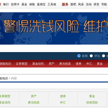
市
服务
银行
信用卡
基金
保险
返佣宝
工具箱
股吧
风采
活动
讲堂
导航
新闻
评论
保险知识
证券期货
基金信托
房产
典当拍卖
债券
外汇
黄金
险知识
> 内容
证券期货
房产
债券
黄金
基金信托
典当拍卖
外汇
担保贷款