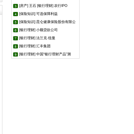
[房产] 王石
[银行理财] 农行IPO
[保险知识] 可选保障利益
[保险知识] 昆仑健康保险股份有限公
[银行理财] 小额贷款公司
[银行理财] 法兰克·纽曼
[银行理财] 汇丰集团
[银行理财] 中国“银行理财产品”测