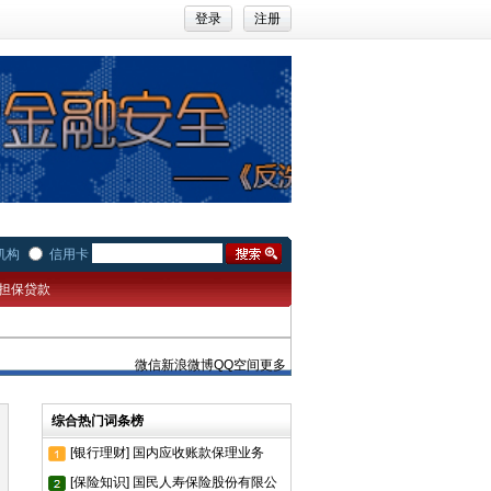
登录
注册
机构
信用卡
担保贷款
微信
新浪微博
QQ空间
更多
综合热门词条榜
[银行理财] 国内应收账款保理业务
[保险知识] 国民人寿保险股份有限公