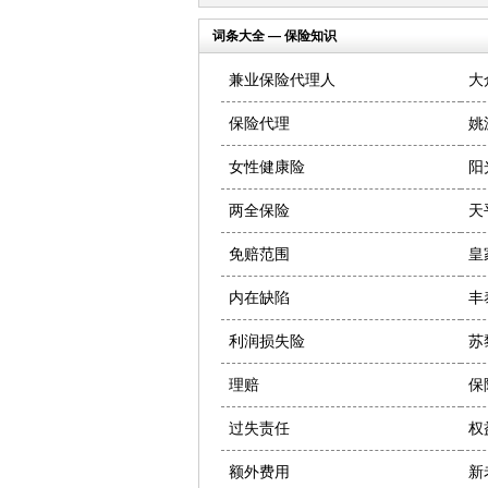
词条大全 — 保险知识
兼业保险代理人
大
保险代理
姚
女性健康险
阳
两全保险
天
免赔范围
皇
内在缺陷
丰
利润损失险
苏
理赔
保
过失责任
权
额外费用
新