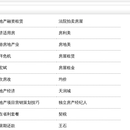
地产融资租赁
法院拍卖房屋
济适用房
房利美
游房地产业
房地美
拜危机
房屋租赁
宏斌
房屋租金
次房改
均价
地产经济
天润城
地产项目营销策划技巧
独立房产经纪人
在省利套餐
契税
限期还款
王石