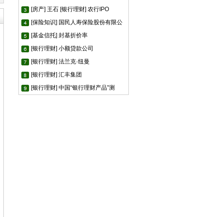
[房产] 王石
[银行理财] 农行IPO
[保险知识] 国民人寿保险股份有限公
[基金信托] 封基折价率
[银行理财] 小额贷款公司
[银行理财] 法兰克·纽曼
[银行理财] 汇丰集团
[银行理财] 中国“银行理财产品”测