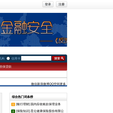
登录
注册
机构
信用卡
担保贷款
微信
新浪微博
QQ空间
更多
综合热门词条榜
[银行理财] 国内应收账款保理业务
[保险知识] 昆仑健康保险股份有限公