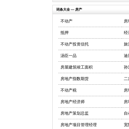
词条大全 — 房产
不动产
房
抵押
经
不动产投资信托
旅
汤臣一品
迪
房屋建筑竣工面积
孙
房地产指数期货
二
不动产税
房
房地产经济师
房
房地产策划总监
自
房地产项目管理经理
宽