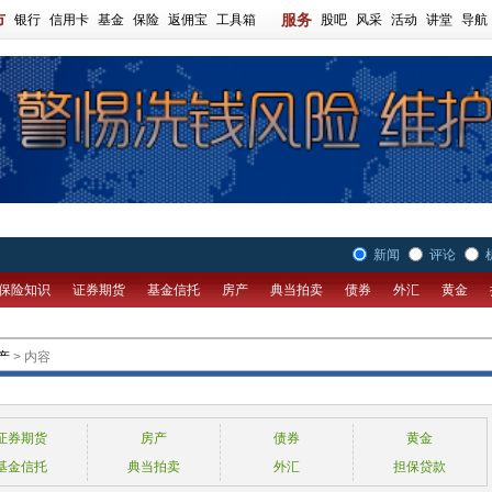
市
服务
银行
信用卡
基金
保险
返佣宝
工具箱
股吧
风采
活动
讲堂
导航
新闻
评论
保险知识
证券期货
基金信托
房产
典当拍卖
债券
外汇
黄金
产
> 内容
证券期货
房产
债券
黄金
基金信托
典当拍卖
外汇
担保贷款