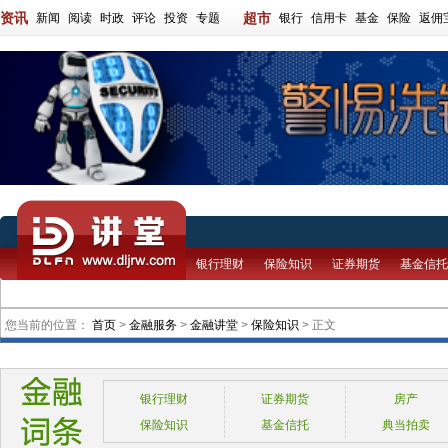
资讯
超市
新闻
阅读
时政
评论
投资
专题
银行
信用卡
基金
保险
返佣
银行理财
保险知识
证券期货
基金信托
您当前的位置：
首页
>
金融服务
>
金融讲堂
>
保险知识
> 正文
银行理财
证券期货
房产
保险知识
基金信托
典当拍卖