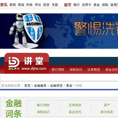
资讯
超市
新闻
阅读
时政
评论
投资
专题
银行
信用卡
基金
保险
返佣
银行理财
保险知识
证券期货
基金信托
您当前的位置：
首页
>
金融服务
>
金融讲堂
>
黄金
> 内容
银行理财
证券期货
房产
保险知识
基金信托
典当拍卖