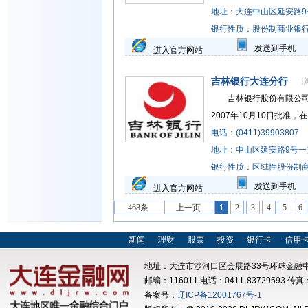
地址：大连中山区延安路9
银行性质：股份制商业银
发送到手机
进入官方网站
吉林银行大连分行
吉林银行股份有限公司（BA
2007年10月10日批准，在长
电话：(0411)39903807
地址：中山区延安路9号一
银行性质：区域性股份制
发送到手机
进入官方网站
468条
上一页
1
2
3
4
5
6
新闻
理财
股票
投资
银行卡
信用
地址：大连市沙河口区会展路33号环球金融中
邮编：116011 电话：0411-83729593 传真：
备案号：
辽ICP备12001767号-1