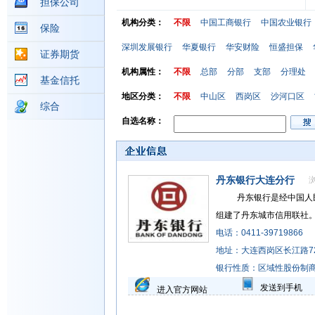
担保公司
机构分类：
不限
中国工商银行
中国农业银行
保险
深圳发展银行
华夏银行
华安财险
恒盛担保
证券期货
机构属性：
不限
总部
分部
支部
分理处
基金信托
地区分类：
不限
中山区
西岗区
沙河口区
综合
自选名称：
丹东银行大连分行
丹东银行是经中国人民银
组建了丹东城市信用联社。199
电话：0411-39719866
地址：大连西岗区长江路7
银行性质：区域性股份制
发送到手机
进入官方网站