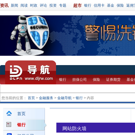
资讯
超市
新闻
阅读
时政
评论
投资
专题
银行
信用卡
基金
保险
返佣
银行
担保公司
保险
证券期货
基金
您当前的位置：
首页
>
金融服务
>
金融导航
>
银行
> 内容
首页
银行