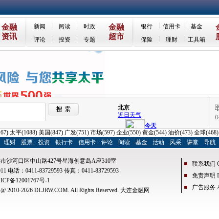
金融
新闻
阅读
时政
金融
银行
信用卡
基金
资讯
超市
评论
投资
专题
保险
理财
工具箱
167)
太平
(1088)
美国
(847)
广发
(751)
市场
(597)
企业
(550)
黄金
(544)
油价
(473)
全球
(468
理财
股票
投资
银行卡
信用卡
评论
阅读
基金
活动
风采
讲堂
导航
市沙河口区中山路427号星海创意岛A座310室
联系我们 Con
1 电话：0411-83729593 传真：0411-83729593
免责声明 Dis
ICP备12001767号-1
广告服务 Adv
 2010-
2026 DLJRW.COM. All Rights Reserved. 大连金融网