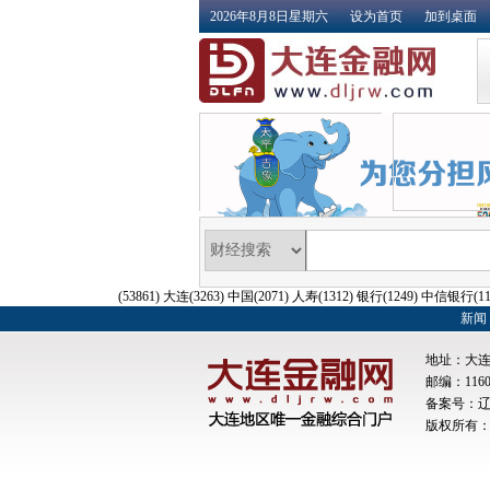
2026年8月8日星期六
设为首页
加到桌面
(53861)
大连
(3263)
中国
(2071)
人寿
(1312)
银行
(1249)
中信银行
(1
新闻
地址：大连
邮编：11601
备案号：
辽
版权所有：@