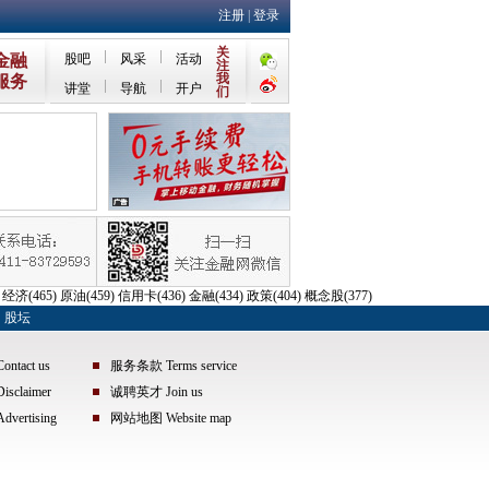
关
金融
股吧
风采
活动
注
我
服务
讲堂
导航
开户
们
)
经济
(465)
原油
(459)
信用卡
(436)
金融
(434)
政策
(404)
概念股
(377)
股坛
tact us
服务条款 Terms service
claimer
诚聘英才 Join us
ertising
网站地图 Website map