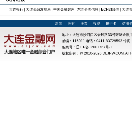
大连银行
|
大连金融发展局
|
中国金融智库
|
东莞分类信息
|
ECN财经网
|
大连
新闻
理财
股票
投资
银行卡
信用
地址：大连市沙河口区会展路33号环球金融中
邮编：116011 电话：0411-83729593 传真：
备案号：
辽ICP备12001767号-1
版权所有：@ 2010-
2026 DLJRW.COM. All